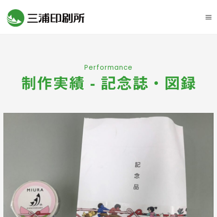
Ma
M
Performance
制作実績 - 記念誌・図録