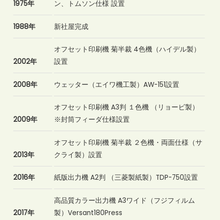
1975年
ン、トムソン仕様 設置
1988年
新社屋完成
オフセット印刷機 菊半裁 4色機（ハイデル製）
2002年
設置
2008年
ウェッター（エイワ機工製）AW-151設置
オフセット印刷機 A3判 １色機 （リョービ製）
2009年
※封筒フィーダ仕様設置
オフセット印刷機 菊半裁 ２色機・両面仕様（サ
2013年
クライ製）設置
2016年
紙版出力機 A2判 （三菱製紙製）TDP-750設置
高品質カラー出力機 A3ワイド（フジフィルム
2017年
製）Versant180Press