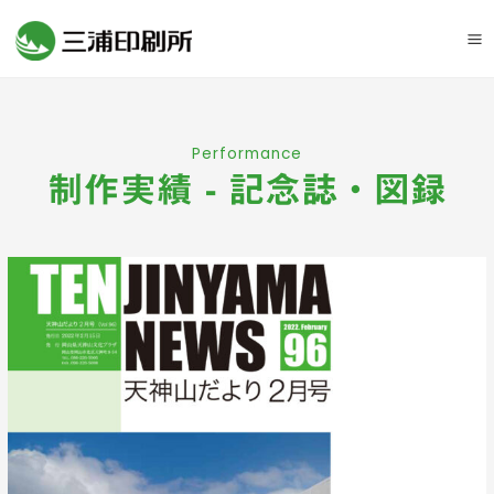
Ma
M
Performance
制作実績 - 記念誌・図録