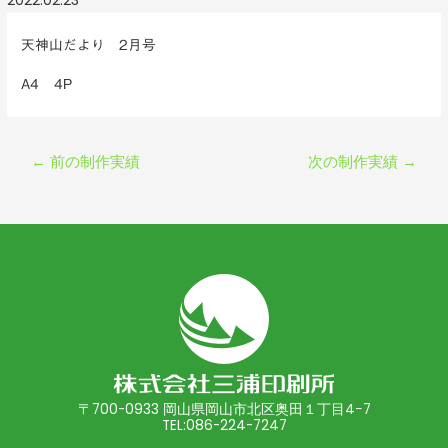
2022.02.23
天神山だより 2月号
A4 4P
←
前の制作実績
次の制作実績
→
投
稿
ナ
〒700-0933 岡山県岡山市北区奥田１丁目4−7
ビ
TEL:086-224-7247