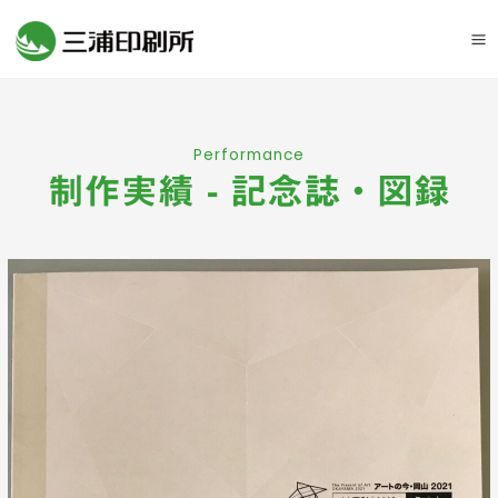
Ma
M
Performance
制作実績 - 記念誌・図録